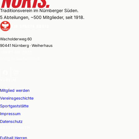
Traditionsverein im Nürnberger Süden.
5 Abteilungen, ~500 Mitglieder, seit 1918.
DJK SPARTA NORIS
Wacholderweg 60
90441 Nürnberg · Weiherhaus
+49 911 480 59 55
info@djkspartanoris.de
VEREIN
Mitglied werden
Vereinsgeschichte
Sportgaststätte
Impressum
Datenschutz
ABTEILUNGEN
Fußball Herren