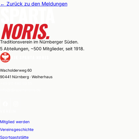
←
Zurück zu den Meldungen
SPARTA
NORIS.
Traditionsverein im Nürnberger Süden.
5 Abteilungen, ~500 Mitglieder, seit 1918.
DJK SPARTA NORIS
Wacholderweg 60
90441 Nürnberg · Weiherhaus
+49 911 480 59 55
info@djkspartanoris.de
VEREIN
Mitglied werden
Vereinsgeschichte
Sportgaststätte