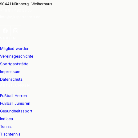
90441 Nürnberg · Weiherhaus
+49 911 480 59 55
info@djkspartanoris.de
VEREIN
Mitglied werden
Vereinsgeschichte
Sportgaststätte
Impressum
Datenschutz
ABTEILUNGEN
Fußball Herren
Fußball Junioren
Gesundheitssport
Indiaca
Tennis
Tischtennis