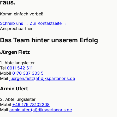
raus.
Komm einfach vorbei!
Schreib uns
→
Zur Kontaktseite
→
Ansprechpartner
Das Team hinter unserem Erfolg
Jürgen Fietz
1. Abteilungsleiter
Tel
0911 542 611
Mobil
0170 337 303 5
Mail
juergen.fietz(at)djkspartanoris.de
Armin Ufert
2. Abteilungsleiter
Mobil
+49 176 78102208
Mail
armin.ufert(at)djkspartanoris.de